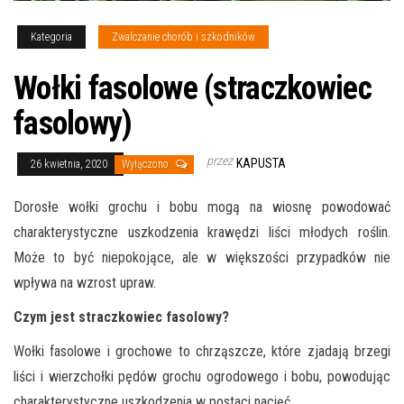
Kategoria
Zwalczanie chorób i szkodników
Wołki fasolowe (straczkowiec
fasolowy)
przez
KAPUSTA
26 kwietnia, 2020
Wyłączono
Dorosłe wołki grochu i bobu mogą na wiosnę powodować
charakterystyczne uszkodzenia krawędzi liści młodych roślin.
Może to być niepokojące, ale w większości przypadków nie
wpływa na wzrost upraw.
Czym jest straczkowiec fasolowy?
Wołki fasolowe i grochowe to chrząszcze, które zjadają brzegi
liści i wierzchołki pędów grochu ogrodowego i bobu, powodując
charakterystyczne uszkodzenia w postaci nacięć.