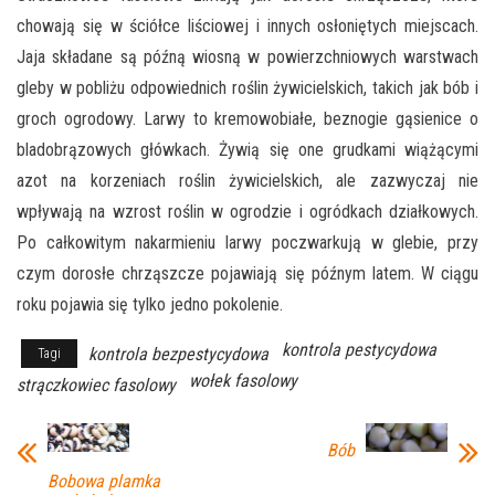
chowają się w ściółce liściowej i innych osłoniętych miejscach.
Jaja składane są późną wiosną w powierzchniowych warstwach
gleby w pobliżu odpowiednich roślin żywicielskich, takich jak bób i
groch ogrodowy. Larwy to kremowobiałe, beznogie gąsienice o
bladobrązowych główkach. Żywią się one grudkami wiążącymi
azot na korzeniach roślin żywicielskich, ale zazwyczaj nie
wpływają na wzrost roślin w ogrodzie i ogródkach działkowych.
Po całkowitym nakarmieniu larwy poczwarkują w glebie, przy
czym dorosłe chrząszcze pojawiają się późnym latem. W ciągu
roku pojawia się tylko jedno pokolenie.
kontrola pestycydowa
kontrola bezpestycydowa
Tagi
wołek fasolowy
strączkowiec fasolowy
Bób
Bobowa plamka