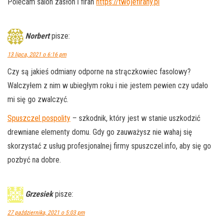
Polecam salon zasłon i firan
https://twojefirany.pl
Norbert
pisze:
13 lipca, 2021 o 6:16 pm
Czy są jakieś odmiany odporne na strączkowiec fasolowy?
Walczyłem z nim w ubiegłym roku i nie jestem pewien czy udało
mi się go zwalczyć.
Spuszczel pospolity
– szkodnik, który jest w stanie uszkodzić
drewniane elementy domu. Gdy go zauważysz nie wahaj się
skorzystać z usług profesjonalnej firmy spuszczel.info, aby się go
pozbyć na dobre.
Grzesiek
pisze:
27 października, 2021 o 5:03 pm