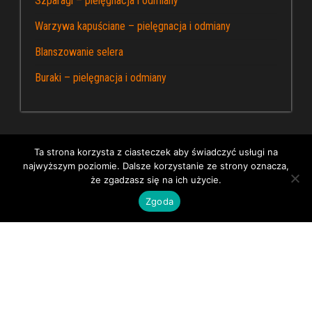
Szparagi – pielęgnacja i odmiany
Warzywa kapuściane – pielęgnacja i odmiany
Blanszowanie selera
Buraki – pielęgnacja i odmiany
Ta strona korzysta z ciasteczek aby świadczyć usługi na
najwyższym poziomie. Dalsze korzystanie ze strony oznacza,
Dumnie wspierane przez WordPress
|
Kapusta – blog
że zgadzasz się na ich użycie.
ogrodniczy
Zgoda