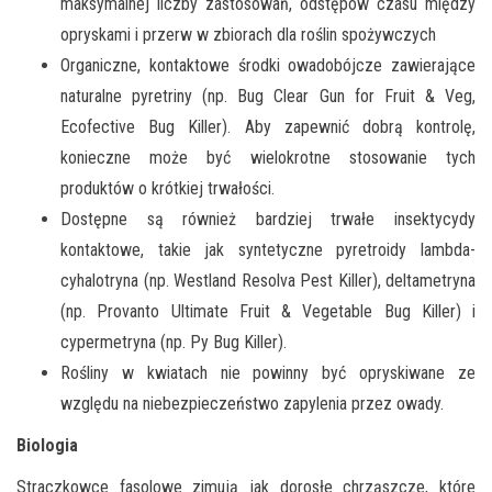
maksymalnej liczby zastosowań, odstępów czasu między
opryskami i przerw w zbiorach dla roślin spożywczych
Organiczne, kontaktowe środki owadobójcze zawierające
naturalne pyretriny (np. Bug Clear Gun for Fruit & Veg,
Ecofective Bug Killer). Aby zapewnić dobrą kontrolę,
konieczne może być wielokrotne stosowanie tych
produktów o krótkiej trwałości.
Dostępne są również bardziej trwałe insektycydy
kontaktowe, takie jak syntetyczne pyretroidy lambda-
cyhalotryna (np. Westland Resolva Pest Killer), deltametryna
(np. Provanto Ultimate Fruit & Vegetable Bug Killer) i
cypermetryna (np. Py Bug Killer).
Rośliny w kwiatach nie powinny być opryskiwane ze
względu na niebezpieczeństwo zapylenia przez owady.
Biologia
Straczkowce fasolowe zimują jak dorosłe chrząszcze, które