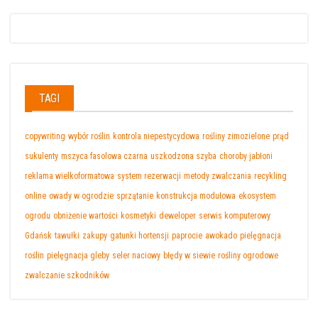
TAGI
copywriting
wybór roślin
kontrola niepestycydowa
rośliny zimozielone
prąd
sukulenty
mszyca fasolowa czarna
uszkodzona szyba
choroby jabłoni
reklama wielkoformatowa
system rezerwacji
metody zwalczania
recykling
online
owady w ogrodzie
sprzątanie
konstrukcja modułowa
ekosystem
ogrodu
obniżenie wartości
kosmetyki
deweloper
serwis komputerowy
Gdańsk
tawułki
zakupy
gatunki hortensji
paprocie
awokado
pielęgnacja
roślin
pielęgnacja gleby
seler naciowy
błędy w siewie
rośliny ogrodowe
zwalczanie szkodników