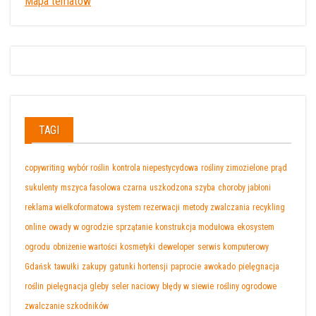
Mapa tematów
TAGI
copywriting
wybór roślin
kontrola niepestycydowa
rośliny zimozielone
prąd
sukulenty
mszyca fasolowa czarna
uszkodzona szyba
choroby jabłoni
reklama wielkoformatowa
system rezerwacji
metody zwalczania
recykling
online
owady w ogrodzie
sprzątanie
konstrukcja modułowa
ekosystem
ogrodu
obniżenie wartości
kosmetyki
deweloper
serwis komputerowy
Gdańsk
tawułki
zakupy
gatunki hortensji
paprocie
awokado
pielęgnacja
roślin
pielęgnacja gleby
seler naciowy
błędy w siewie
rośliny ogrodowe
zwalczanie szkodników