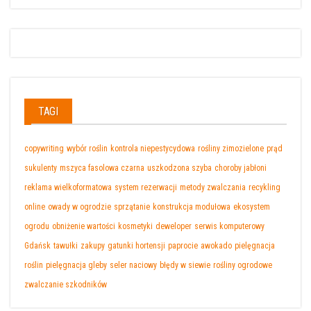
TAGI
copywriting
wybór roślin
kontrola niepestycydowa
rośliny zimozielone
prąd
sukulenty
mszyca fasolowa czarna
uszkodzona szyba
choroby jabłoni
reklama wielkoformatowa
system rezerwacji
metody zwalczania
recykling
online
owady w ogrodzie
sprzątanie
konstrukcja modułowa
ekosystem
ogrodu
obniżenie wartości
kosmetyki
deweloper
serwis komputerowy
Gdańsk
tawułki
zakupy
gatunki hortensji
paprocie
awokado
pielęgnacja
roślin
pielęgnacja gleby
seler naciowy
błędy w siewie
rośliny ogrodowe
zwalczanie szkodników