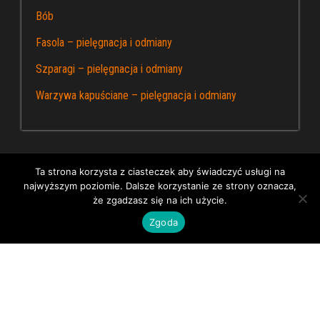
Bób
Fasola – pielęgnacja i odmiany
Szparagi – pielęgnacja i odmiany
Warzywa kapuściane – pielęgnacja i odmiany
Ta strona korzysta z ciasteczek aby świadczyć usługi na
najwyższym poziomie. Dalsze korzystanie ze strony oznacza,
Dumnie wspierane przez WordPress
|
Kapusta – blog
że zgadzasz się na ich użycie.
ogrodniczy
Zgoda