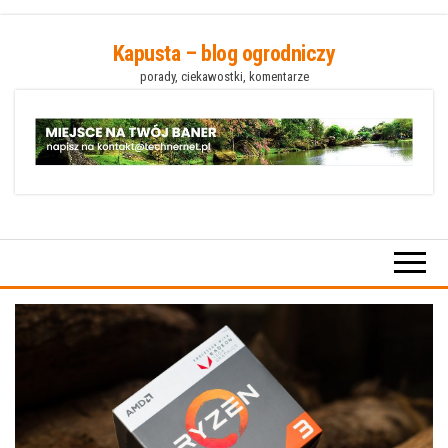
Przejdź
Kapusta – blog ogrodniczy
do
porady, ciekawostki, komentarze
treści