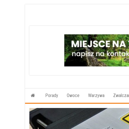
Przejdź
do
treści
Porady
Owoce
Warzywa
Zwalczan