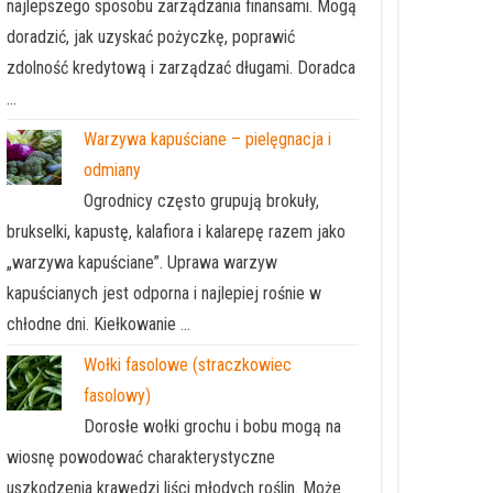
najlepszego sposobu zarządzania finansami. Mogą
doradzić, jak uzyskać pożyczkę, poprawić
zdolność kredytową i zarządzać długami. Doradca
…
Warzywa kapuściane – pielęgnacja i
odmiany
Ogrodnicy często grupują brokuły,
brukselki, kapustę, kalafiora i kalarepę razem jako
„warzywa kapuściane”. Uprawa warzyw
kapuścianych jest odporna i najlepiej rośnie w
chłodne dni. Kiełkowanie …
Wołki fasolowe (straczkowiec
fasolowy)
Dorosłe wołki grochu i bobu mogą na
wiosnę powodować charakterystyczne
uszkodzenia krawędzi liści młodych roślin. Może