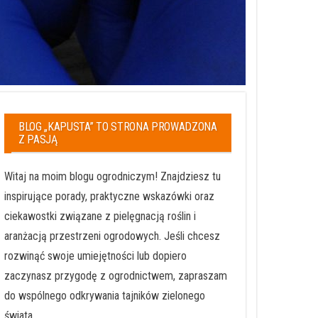
BLOG „KAPUSTA” TO STRONA PROWADZONA
Z PASJĄ
Witaj na moim blogu ogrodniczym! Znajdziesz tu
inspirujące porady, praktyczne wskazówki oraz
ciekawostki związane z pielęgnacją roślin i
aranżacją przestrzeni ogrodowych. Jeśli chcesz
rozwinąć swoje umiejętności lub dopiero
zaczynasz przygodę z ogrodnictwem, zapraszam
do wspólnego odkrywania tajników zielonego
świata.