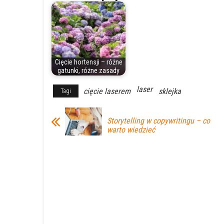
Cięcie hortensji – różne
gatunki, różne zasady
laser
cięcie laserem
sklejka
Tagi
Storytelling w copywritingu – co
warto wiedzieć