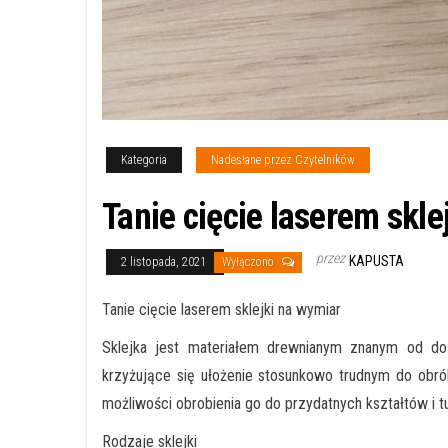
Kategoria
Nadesłane przez Czytelników
Tanie cięcie laserem skle
przez
KAPUSTA
2 listopada, 2021
Wyłączono
Tanie cięcie laserem sklejki na wymiar
Sklejka jest materiałem drewnianym znanym od do
krzyżujące się ułożenie stosunkowo trudnym do obró
możliwości obrobienia go do przydatnych kształtów i tu
Rodzaje sklejki