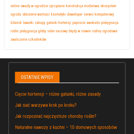
online
owady w ogrodzie
sprzątanie
konstrukcja modułowa
ekosystem
ogrodu
obniżenie wartości
kosmetyki
deweloper
serwis komputerowy
Gdańsk
tawułki
zakupy
gatunki hortensji
paprocie
awokado
pielęgnacja
roślin
pielęgnacja gleby
seler naciowy
błędy w siewie
rośliny ogrodowe
zwalczanie szkodników
OSTATNIE WPISY
Cięcie hortensji – różne gatunki, różne zasady
Jak siać warzywa krok po kroku?
Jak rozpoznać najczęstsze choroby roślin?
Naturalne nawozy z kuchni – 10 domowych sposobów