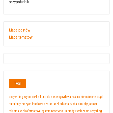
przypołudnik …
Mapa postów
Mapa tematów
TAGI
copywriting
wybór roślin
kontrola niepestycydowa
rośliny zimozielone
prąd
sukulenty
mszyca fasolowa czarna
uszkodzona szyba
choroby jabłoni
reklama wielkoformatowa
system rezerwacji
metody zwalczania
recykling