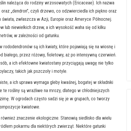
oślin należąca do rodziny wrzosowatych (Ericaceae). Ich nazwa
 oraz „dendron”, czyli drzewo, co odzwierciedla ich piękno oraz
 świata, zwłaszcza w Azji, Europie oraz Ameryce Północnej.
ub niewielkich drzew, a ich wysokość waha się od kilku
etrów, w zależności od gatunku.
rododendronów są ich kwiaty, które pojawiają się na wiosnę i
 białego, przez różowy, fioletowy, aż po intensywną czerwień.
ób, a ich efektowne kwiatostany przyciągają uwagę nie tylko
ylaczy, takich jak pszczoły i motyle.
niste, a ich uprawa wymaga gleby kwaśnej, bogatej w składniki
 te rośliny są wrażliwe na mrozy, dlatego w chłodniejszych
zimę. W ogrodach często sadzi się je w grupach, co tworzy
kompozycje kwiatowe.
ównież znaczenie ekologiczne. Stanowią siedlisko dla wielu
ródłem pokarmu dla niektórych zwierząt. Niektóre gatunki