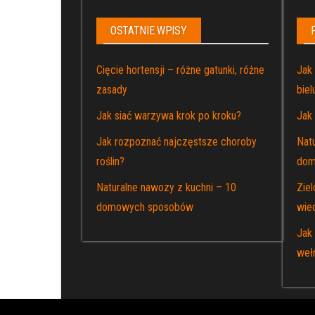
OSTATNIE WPISY
Cięcie hortensji – różne gatunki, różne
Jak
zasady
bie
Jak siać warzywa krok po kroku?
Jak
Jak rozpoznać najczęstsze choroby
Nat
roślin?
dom
Naturalne nawozy z kuchni – 10
Zie
domowych sposobów
wie
Jak
weł