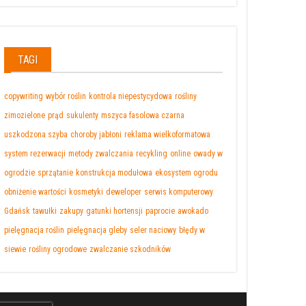
TAGI
copywriting
wybór roślin
kontrola niepestycydowa
rośliny
zimozielone
prąd
sukulenty
mszyca fasolowa czarna
uszkodzona szyba
choroby jabłoni
reklama wielkoformatowa
system rezerwacji
metody zwalczania
recykling
online
owady w
ogrodzie
sprzątanie
konstrukcja modułowa
ekosystem ogrodu
obniżenie wartości
kosmetyki
deweloper
serwis komputerowy
Gdańsk
tawułki
zakupy
gatunki hortensji
paprocie
awokado
pielęgnacja roślin
pielęgnacja gleby
seler naciowy
błędy w
siewie
rośliny ogrodowe
zwalczanie szkodników