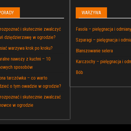
PORADY
WARZYWA
 rozpoznać i skutecznie zwalczyć
Fasola – pielęgnacja i odmian
luń dziędzierzawę w ogrodzie?
Szparagi – pielęgnacja i odmi
 siać warzywa krok po kroku?
Blanszowanie selera
uralne nawozy z kuchni – 10
Karczochy – pielęgnacja i od
owych sposobów
Bób
lona tarczówka – co warto
dzieć o tym owadzie w ogrodzie?
 rozpoznać i skutecznie zwalczać
nowce w ogrodzie