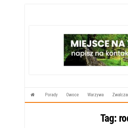
Przejdź
do
treści
Porady
Owoce
Warzywa
Zwalczan
Tag:
ro