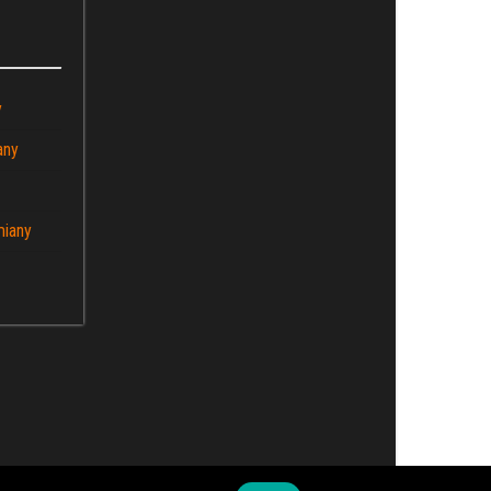
y
any
miany