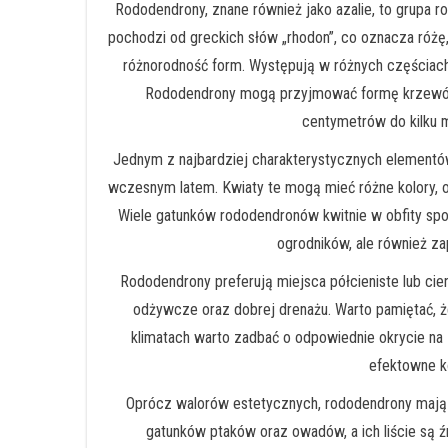
Rododendrony, znane również jako azalie, to grupa r
pochodzi od greckich słów „rhodon”, co oznacza różę,
różnorodność form. Występują w różnych częściach
Rododendrony mogą przyjmować formę krzewów l
centymetrów do kilku m
Jednym z najbardziej charakterystycznych elementów 
wczesnym latem. Kwiaty te mogą mieć różne kolory, od
Wiele gatunków rododendronów kwitnie w obfity spos
ogrodników, ale również zap
Rododendrony preferują miejsca półcieniste lub cie
odżywcze oraz dobrej drenażu. Warto pamiętać, że
klimatach warto zadbać o odpowiednie okrycie na 
efektowne 
Oprócz walorów estetycznych, rododendrony mają r
gatunków ptaków oraz owadów, a ich liście są ź