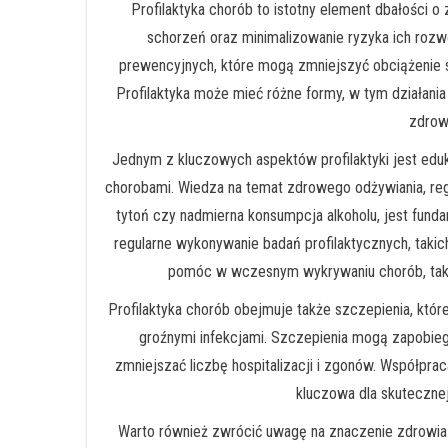
Profilaktyka chorób to istotny element dbałości o
schorzeń oraz minimalizowanie ryzyka ich roz
prewencyjnych, które mogą zmniejszyć obciążenie s
Profilaktyka może mieć różne formy, w tym działania
zdrowe
Jednym z kluczowych aspektów profilaktyki jest ed
chorobami. Wiedza na temat zdrowego odżywiania, regul
tytoń czy nadmierna konsumpcja alkoholu, jest fund
regularne wykonywanie badań profilaktycznych, takic
pomóc w wczesnym wykrywaniu chorób, tak
Profilaktyka chorób obejmuje także szczepienia, któ
groźnymi infekcjami. Szczepienia mogą zapobieg
zmniejszać liczbę hospitalizacji i zgonów. Współpra
kluczowa dla skutecznej
Warto również zwrócić uwagę na znaczenie zdrowia ps