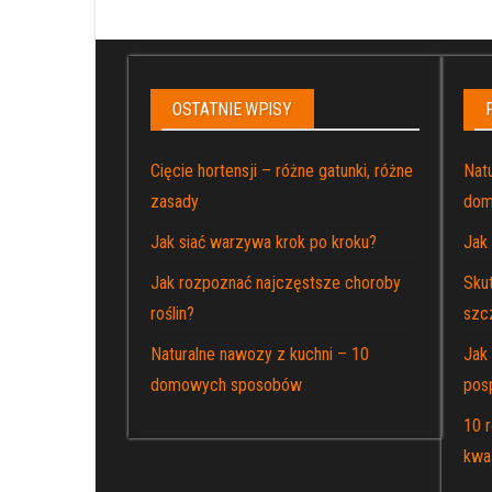
OSTATNIE WPISY
Cięcie hortensji – różne gatunki, różne
Nat
zasady
dom
Jak siać warzywa krok po kroku?
Jak
Jak rozpoznać najczęstsze choroby
Sku
roślin?
szc
Naturalne nawozy z kuchni – 10
Jak
domowych sposobów
posp
10 r
kwa