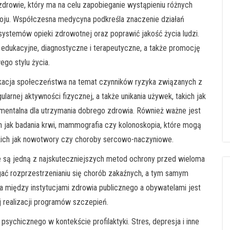
 zdrowie, który ma na celu zapobieganie wystąpieniu różnych
woju. Współczesna medycyna podkreśla znaczenie działań
ystemów opieki zdrowotnej oraz poprawić jakość życia ludzi.
 edukacyjne, diagnostyczne i terapeutyczne, a także promocję
go stylu życia.
ukacja społeczeństwa na temat czynników ryzyka związanych z
arnej aktywności fizycznej, a także unikania używek, takich jak
amentalna dla utrzymania dobrego zdrowia. Również ważne jest
h jak badania krwi, mammografia czy kolonoskopia, które mogą
ich jak nowotwory czy choroby sercowo-naczyniowe.
re są jedną z najskuteczniejszych metod ochrony przed wieloma
ać rozprzestrzenianiu się chorób zakaźnych, a tym samym
ca między instytucjami zdrowia publicznego a obywatelami jest
 realizacji programów szczepień.
ychicznego w kontekście profilaktyki. Stres, depresja i inne