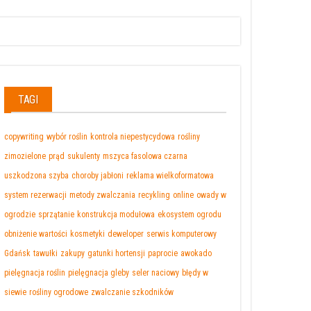
TAGI
copywriting
wybór roślin
kontrola niepestycydowa
rośliny
zimozielone
prąd
sukulenty
mszyca fasolowa czarna
uszkodzona szyba
choroby jabłoni
reklama wielkoformatowa
system rezerwacji
metody zwalczania
recykling
online
owady w
ogrodzie
sprzątanie
konstrukcja modułowa
ekosystem ogrodu
obniżenie wartości
kosmetyki
deweloper
serwis komputerowy
Gdańsk
tawułki
zakupy
gatunki hortensji
paprocie
awokado
pielęgnacja roślin
pielęgnacja gleby
seler naciowy
błędy w
siewie
rośliny ogrodowe
zwalczanie szkodników