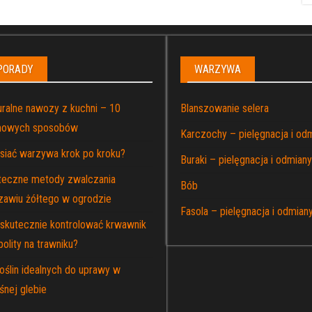
PORADY
WARZYWA
uralne nawozy z kuchni – 10
Blanszowanie selera
owych sposobów
Karczochy – pielęgnacja i od
 siać warzywa krok po kroku?
Buraki – pielęgnacja i odmiany
teczne metody zwalczania
Bób
zawiu żółtego w ogrodzie
Fasola – pielęgnacja i odmian
 skutecznie kontrolować krwawnik
olity na trawniku?
oślin idealnych do uprawy w
śnej glebie