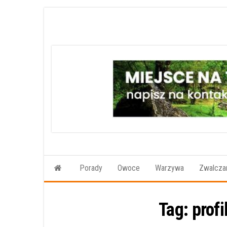
Przejdź
do
treści
Porady
Owoce
Warzywa
Zwalczan
Tag:
profi