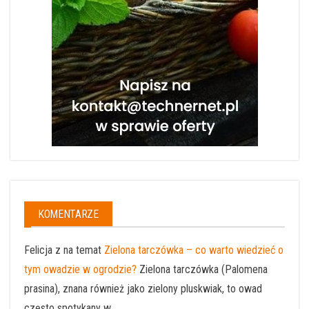
KOMENTARZE
Felicja z na temat
Zielona tarczówka – co warto wiedzieć o
tym owadzie w ogrodzie?
Zielona tarczówka (Palomena
prasina), znana również jako zielony pluskwiak, to owad
często spotykany w ...