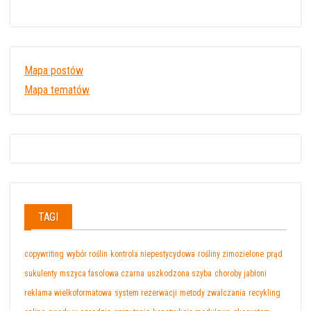
Mapa postów
Mapa tematów
TAGI
copywriting
wybór roślin
kontrola niepestycydowa
rośliny zimozielone
prąd
sukulenty
mszyca fasolowa czarna
uszkodzona szyba
choroby jabłoni
reklama wielkoformatowa
system rezerwacji
metody zwalczania
recykling