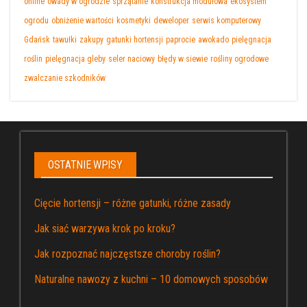
online
owady w ogrodzie
sprzątanie
konstrukcja modułowa
ekosystem
ogrodu
obniżenie wartości
kosmetyki
deweloper
serwis komputerowy
Gdańsk
tawułki
zakupy
gatunki hortensji
paprocie
awokado
pielęgnacja
roślin
pielęgnacja gleby
seler naciowy
błędy w siewie
rośliny ogrodowe
zwalczanie szkodników
OSTATNIE WPISY
Cięcie hortensji – różne gatunki, różne zasady
Jak siać warzywa krok po kroku?
Jak rozpoznać najczęstsze choroby roślin?
Naturalne nawozy z kuchni – 10 domowych sposobów