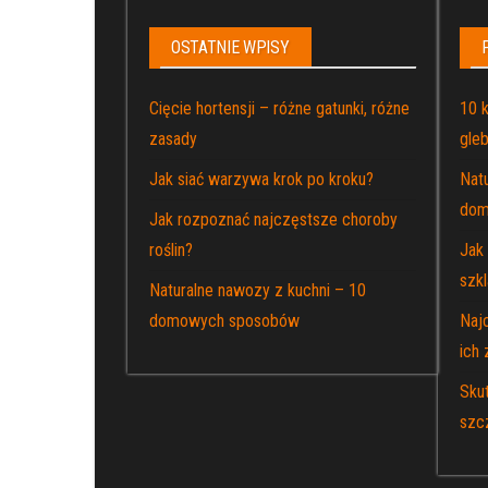
OSTATNIE WPISY
Cięcie hortensji – różne gatunki, różne
10 
zasady
gleb
Jak siać warzywa krok po kroku?
Nat
dom
Jak rozpoznać najczęstsze choroby
roślin?
Jak
szkl
Naturalne nawozy z kuchni – 10
domowych sposobów
Naj
ich 
Sku
szc