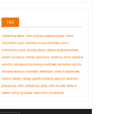
TAGI
copywriting
wybór roślin
kontrola niepestycydowa
rośliny
zimozielone
prąd
sukulenty
mszyca fasolowa czarna
uszkodzona szyba
choroby jabłoni
reklama wielkoformatowa
system rezerwacji
metody zwalczania
recykling
online
owady w
ogrodzie
sprzątanie
konstrukcja modułowa
ekosystem ogrodu
obniżenie wartości
kosmetyki
deweloper
serwis komputerowy
Gdańsk
tawułki
zakupy
gatunki hortensji
paprocie
awokado
pielęgnacja roślin
pielęgnacja gleby
seler naciowy
błędy w
siewie
rośliny ogrodowe
zwalczanie szkodników