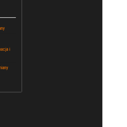
any
acja i
miany