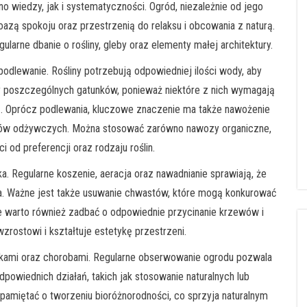
 wiedzy, jak i systematyczności. Ogród, niezależnie od jego
oazą spokoju oraz przestrzenią do relaksu i obcowania z naturą.
ularne dbanie o rośliny, gleby oraz elementy małej architektury.
dlewanie. Rośliny potrzebują odpowiedniej ilości wody, aby
by poszczególnych gatunków, ponieważ niektóre z nich wymagają
zę. Oprócz podlewania, kluczowe znaczenie ma także nawożenie
ników odżywczych. Można stosować zarówno nawozy organiczne,
ci od preferencji oraz rodzaju roślin.
a. Regularne koszenie, aeracja oraz nawadnianie sprawiają, że
da. Ważne jest także usuwanie chwastów, które mogą konkurować
ie warto również zadbać o odpowiednie przycinanie krzewów i
rostowi i kształtuje estetykę przestrzeni.
ikami oraz chorobami. Regularne obserwowanie ogrodu pozwala
owiednich działań, takich jak stosowanie naturalnych lub
pamiętać o tworzeniu bioróżnorodności, co sprzyja naturalnym