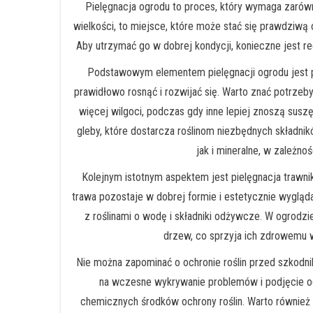
Pielęgnacja ogrodu to proces, który wymaga zarówno
wielkości, to miejsce, które może stać się prawdziwą 
Aby utrzymać go w dobrej kondycji, konieczne jest reg
Podstawowym elementem pielęgnacji ogrodu jest po
prawidłowo rosnąć i rozwijać się. Warto znać potrze
więcej wilgoci, podczas gdy inne lepiej znoszą sus
gleby, które dostarcza roślinom niezbędnych skład
jak i mineralne, w zależnoś
Kolejnym istotnym aspektem jest pielęgnacja trawnik
trawa pozostaje w dobrej formie i estetycznie wyglą
z roślinami o wodę i składniki odżywcze. W ogrodz
drzew, co sprzyja ich zdrowemu wz
Nie można zapominać o ochronie roślin przed szkodn
na wczesne wykrywanie problemów i podjęcie odp
chemicznych środków ochrony roślin. Warto również 