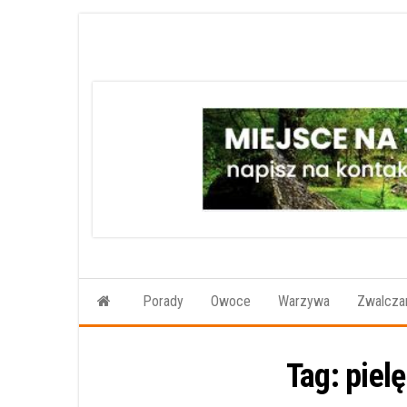
Przejdź
do
treści
Porady
Owoce
Warzywa
Zwalczan
Tag:
piel