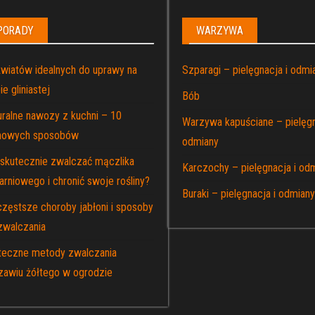
PORADY
WARZYWA
kwiatów idealnych do uprawy na
Szparagi – pielęgnacja i odmi
ie gliniastej
Bób
uralne nawozy z kuchni – 10
Warzywa kapuściane – pielęgn
owych sposobów
odmiany
 skutecznie zwalczać mączlika
Karczochy – pielęgnacja i od
arniowego i chronić swoje rośliny?
Buraki – pielęgnacja i odmiany
częstsze choroby jabłoni i sposoby
zwalczania
teczne metody zwalczania
zawiu żółtego w ogrodzie