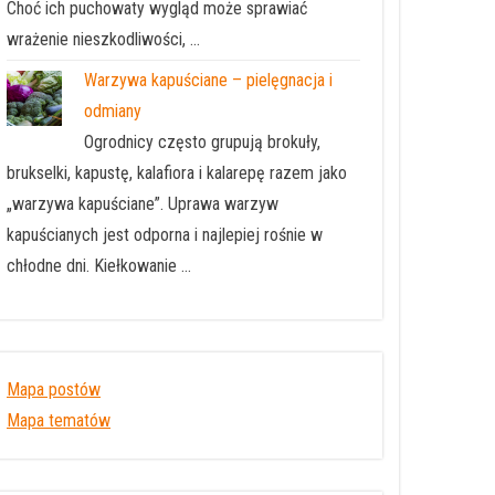
Choć ich puchowaty wygląd może sprawiać
wrażenie nieszkodliwości, …
Warzywa kapuściane – pielęgnacja i
odmiany
Ogrodnicy często grupują brokuły,
brukselki, kapustę, kalafiora i kalarepę razem jako
„warzywa kapuściane”. Uprawa warzyw
kapuścianych jest odporna i najlepiej rośnie w
chłodne dni. Kiełkowanie …
Mapa postów
Mapa tematów