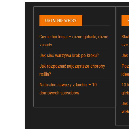
OSTATNIE WPISY
Cięcie hortensji – różne gatunki, różne
Sku
zasady
szc
Jak siać warzywa krok po kroku?
Jak
Jak rozpoznać najczęstsze choroby
Pozn
roślin?
idea
Naturalne nawozy z kuchni – 10
10 
domowych sposobów
gleb
Jak
weł