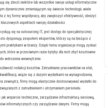
ją się zlecić niektóre lub wszystkie swoje usługi informatyczne
ym dynamicznie zmieniającym się świecie technologii, wiele
sta z tej formy współpracy, aby zwiększyć efektywność, obniżyć
 kluczowych aspektach swojej działalności.
dują się na outsourcing IT, jest dostęp do specjalistycznej
sto dysponują zespołem ekspertów, którzy są na bieżąco z
ymi praktykami w branży. Dzięki temu organizacje mogą zyskać
ch, które w przeciwnym razie byłyby dla nich zbyt kosztowne
 do wdrożenia wewnętrznie.
żliwość redukcji kosztów. Zatrudnianie pracowników na etat,
alifikacji, wiąże się z dużymi wydatkami na wynagrodzenia,
T na zewnątrz, firmy mogą elastycznie dostosowywać wydatki do
 związanych z zatrudnieniem i utrzymaniem personelu.
jak wsparcie techniczne, zarządzanie infrastrukturą sieciową,
ów informatycznych czy zarządzanie danymi. Firmy mogą