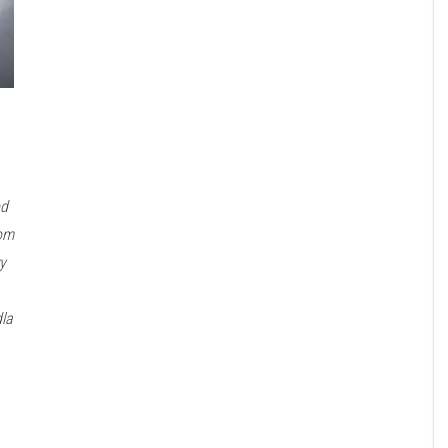
od
tom
y
la