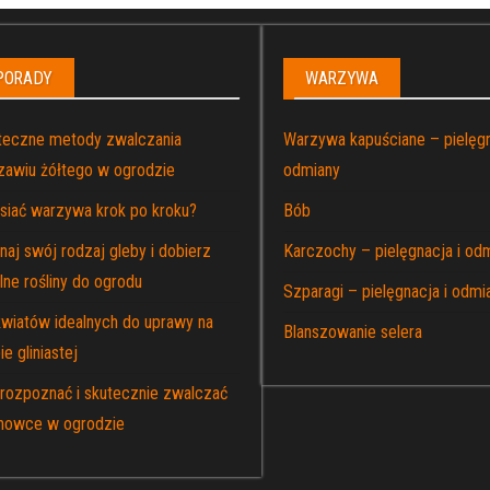
PORADY
WARZYWA
teczne metody zwalczania
Warzywa kapuściane – pielęgn
zawiu żółtego w ogrodzie
odmiany
 siać warzywa krok po kroku?
Bób
aj swój rodzaj gleby i dobierz
Karczochy – pielęgnacja i od
lne rośliny do ogrodu
Szparagi – pielęgnacja i odmi
kwiatów idealnych do uprawy na
Blanszowanie selera
ie gliniastej
 rozpoznać i skutecznie zwalczać
nowce w ogrodzie