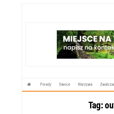
Przejdź
do
treści
Porady
Owoce
Warzywa
Zwalczan
Tag:
ou