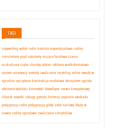
TAGI
copywriting
wybór roślin
kontrola niepestycydowa
rośliny
zimozielone
prąd
sukulenty
mszyca fasolowa czarna
uszkodzona szyba
choroby jabłoni
reklama wielkoformatowa
system rezerwacji
metody zwalczania
recykling
online
owady w
ogrodzie
sprzątanie
konstrukcja modułowa
ekosystem ogrodu
obniżenie wartości
kosmetyki
deweloper
serwis komputerowy
Gdańsk
tawułki
zakupy
gatunki hortensji
paprocie
awokado
pielęgnacja roślin
pielęgnacja gleby
seler naciowy
błędy w
siewie
rośliny ogrodowe
zwalczanie szkodników