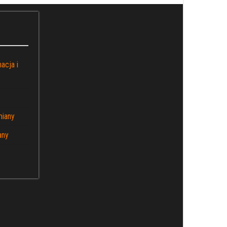
acja i
miany
any