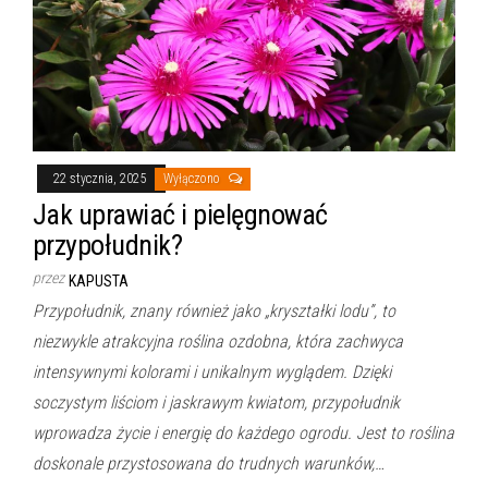
22 stycznia, 2025
Wyłączono
Jak uprawiać i pielęgnować
przypołudnik?
przez
KAPUSTA
Przypołudnik, znany również jako „kryształki lodu”, to
niezwykle atrakcyjna roślina ozdobna, która zachwyca
intensywnymi kolorami i unikalnym wyglądem. Dzięki
soczystym liściom i jaskrawym kwiatom, przypołudnik
wprowadza życie i energię do każdego ogrodu. Jest to roślina
doskonale przystosowana do trudnych warunków,…