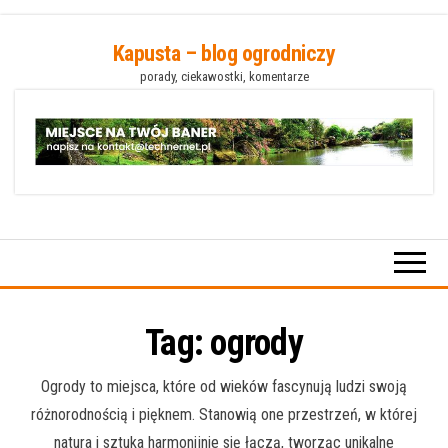
Przejdź
Kapusta – blog ogrodniczy
do
porady, ciekawostki, komentarze
treści
Tag:
ogrody
Ogrody to miejsca, które od wieków fascynują ludzi swoją
różnorodnością i pięknem. Stanowią one przestrzeń, w której
natura i sztuka harmonijnie się łączą, tworząc unikalne