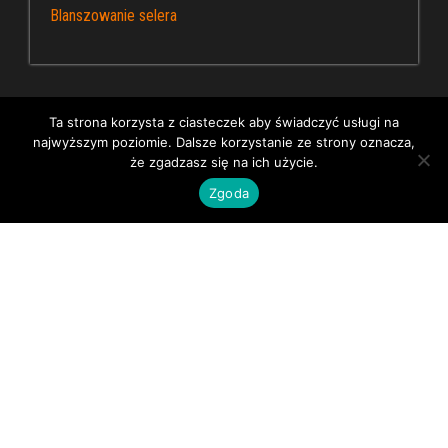
Blanszowanie selera
Ta strona korzysta z ciasteczek aby świadczyć usługi na
najwyższym poziomie. Dalsze korzystanie ze strony oznacza,
Dumnie wspierane przez WordPress
|
Kapusta – blog
że zgadzasz się na ich użycie.
ogrodniczy
Zgoda