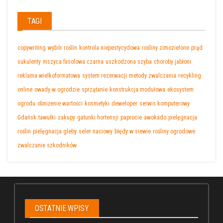
TAGI
copywriting
wybór roślin
kontrola niepestycydowa
rośliny zimozielone
prąd
sukulenty
mszyca fasolowa czarna
uszkodzona szyba
choroby jabłoni
reklama wielkoformatowa
system rezerwacji
metody zwalczania
recykling
online
owady w ogrodzie
sprzątanie
konstrukcja modułowa
ekosystem
ogrodu
obniżenie wartości
kosmetyki
deweloper
serwis komputerowy
Gdańsk
tawułki
zakupy
gatunki hortensji
paprocie
awokado
pielęgnacja
roślin
pielęgnacja gleby
seler naciowy
błędy w siewie
rośliny ogrodowe
zwalczanie szkodników
OSTATNIE WPISY