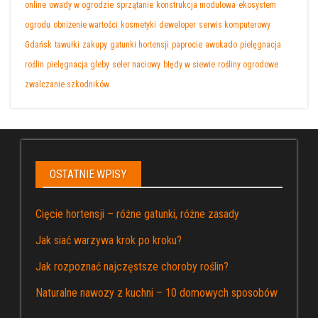
online
owady w ogrodzie
sprzątanie
konstrukcja modułowa
ekosystem
ogrodu
obniżenie wartości
kosmetyki
deweloper
serwis komputerowy
Gdańsk
tawułki
zakupy
gatunki hortensji
paprocie
awokado
pielęgnacja
roślin
pielęgnacja gleby
seler naciowy
błędy w siewie
rośliny ogrodowe
zwalczanie szkodników
OSTATNIE WPISY
Cięcie hortensji – różne gatunki, różne zasady
Jak siać warzywa krok po kroku?
Jak rozpoznać najczęstsze choroby roślin?
Naturalne nawozy z kuchni – 10 domowych sposobów