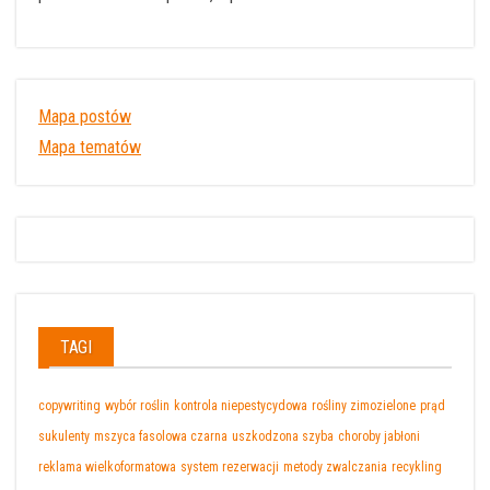
Mapa postów
Mapa tematów
TAGI
copywriting
wybór roślin
kontrola niepestycydowa
rośliny zimozielone
prąd
sukulenty
mszyca fasolowa czarna
uszkodzona szyba
choroby jabłoni
reklama wielkoformatowa
system rezerwacji
metody zwalczania
recykling