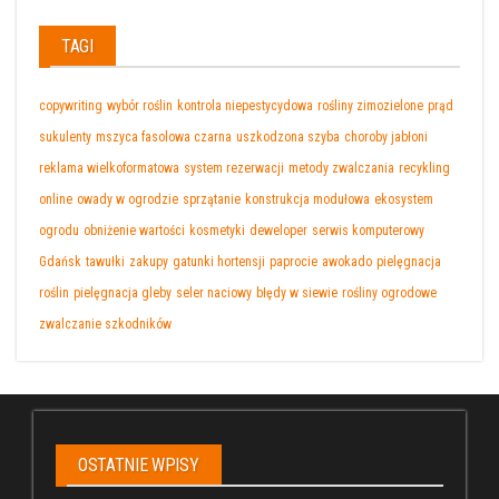
TAGI
copywriting
wybór roślin
kontrola niepestycydowa
rośliny zimozielone
prąd
sukulenty
mszyca fasolowa czarna
uszkodzona szyba
choroby jabłoni
reklama wielkoformatowa
system rezerwacji
metody zwalczania
recykling
online
owady w ogrodzie
sprzątanie
konstrukcja modułowa
ekosystem
ogrodu
obniżenie wartości
kosmetyki
deweloper
serwis komputerowy
Gdańsk
tawułki
zakupy
gatunki hortensji
paprocie
awokado
pielęgnacja
roślin
pielęgnacja gleby
seler naciowy
błędy w siewie
rośliny ogrodowe
zwalczanie szkodników
OSTATNIE WPISY