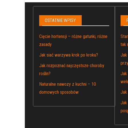
OSTATNIE WPISY
Cięcie hortensji – różne gatunki, różne
Sta
zasady
tak
Jak siać warzywa krok po kroku?
Jak
prz
Jak rozpoznać najczęstsze choroby
roślin?
Jak
weł
Naturalne nawozy z kuchni – 10
domowych sposobów
Jak
Jak
posp