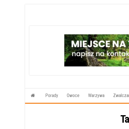
Przejdź
do
treści
Porady
Owoce
Warzywa
Zwalczan
T