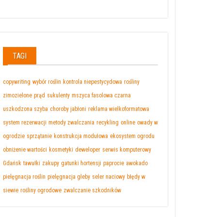
TAGI
copywriting
wybór roślin
kontrola niepestycydowa
rośliny
zimozielone
prąd
sukulenty
mszyca fasolowa czarna
uszkodzona szyba
choroby jabłoni
reklama wielkoformatowa
system rezerwacji
metody zwalczania
recykling
online
owady w
ogrodzie
sprzątanie
konstrukcja modułowa
ekosystem ogrodu
obniżenie wartości
kosmetyki
deweloper
serwis komputerowy
Gdańsk
tawułki
zakupy
gatunki hortensji
paprocie
awokado
pielęgnacja roślin
pielęgnacja gleby
seler naciowy
błędy w
siewie
rośliny ogrodowe
zwalczanie szkodników