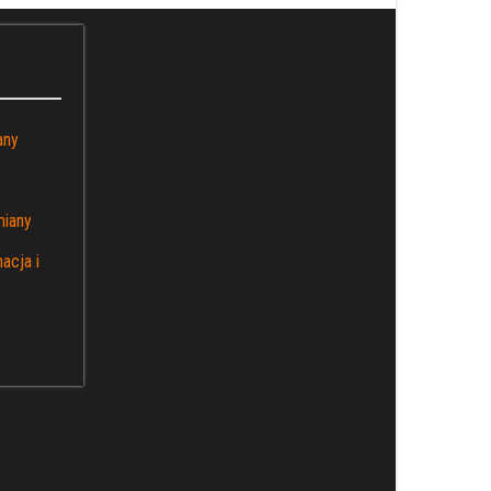
any
miany
acja i