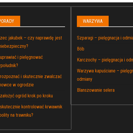
PORADY
WARZYWA
rzec jakubek – czy naprawdę jest
Szparagi – pielęgnacja i odmi
 niebezpieczny?
Bób
 uprawiać i pielęgnować
Karczochy – pielęgnacja i od
ypołudnik?
Warzywa kapuściane – pielęgn
 rozpoznać i skutecznie zwalczać
odmiany
nowce w ogrodzie
Blanszowanie selera
 założyć ogród krok po kroku
 skutecznie kontrolować krwawnik
olity na trawniku?