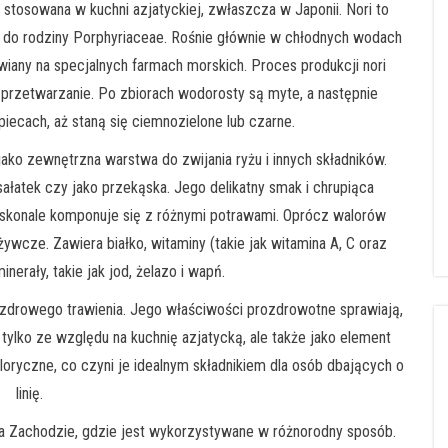
o stosowana w kuchni azjatyckiej, zwłaszcza w Japonii. Nori to
do rodziny Porphyriaceae. Rośnie głównie w chłodnych wodach
awiany na specjalnych farmach morskich. Proces produkcji nori
i przetwarzanie. Po zbiorach wodorosty są myte, a następnie
piecach, aż staną się ciemnozielone lub czarne.
 jako zewnętrzna warstwa do zwijania ryżu i innych składników.
łatek czy jako przekąska. Jego delikatny smak i chrupiąca
 doskonale komponuje się z różnymi potrawami. Oprócz walorów
ywcze. Zawiera białko, witaminy (takie jak witamina A, C oraz
nerały, takie jak jod, żelazo i wapń.
o zdrowego trawienia. Jego właściwości prozdrowotne sprawiają,
 tylko ze względu na kuchnię azjatycką, ale także jako element
aloryczne, co czyni je idealnym składnikiem dla osób dbających o
linię.
 na Zachodzie, gdzie jest wykorzystywane w różnorodny sposób.