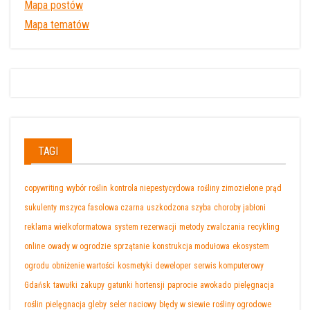
Mapa postów
Mapa tematów
TAGI
copywriting
wybór roślin
kontrola niepestycydowa
rośliny zimozielone
prąd
sukulenty
mszyca fasolowa czarna
uszkodzona szyba
choroby jabłoni
reklama wielkoformatowa
system rezerwacji
metody zwalczania
recykling
online
owady w ogrodzie
sprzątanie
konstrukcja modułowa
ekosystem
ogrodu
obniżenie wartości
kosmetyki
deweloper
serwis komputerowy
Gdańsk
tawułki
zakupy
gatunki hortensji
paprocie
awokado
pielęgnacja
roślin
pielęgnacja gleby
seler naciowy
błędy w siewie
rośliny ogrodowe