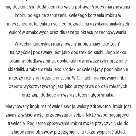
się doskonałym dodatkiem do wielu potraw. Proces marynowania
imbiru polega na zanurzeniu świeżego korzenia imbiru w
mieszance octu, cukru i soli, co pozwala na uzyskanie unikalnych
walorów smakowych oraz dłuższego okresu przechowywania.
W kuchni japońskiej marynowany imbir, znany jako „gari”,
najczęściej podawany jest jako dodatek do sushi. Jego lekko
pikantny, słodkawy smak doskonale równoważy ryby oraz inne
składniki, a także działa jako środek odświeżający podniebienie
między różnymi rodzajami sushi. W Chinach marynowany imbir
często wykorzystywany jest jako przyprawa do dań mięsnych
oraz zup, dodając im wyrazistości i głębi smaku.
Marynowany imbir ma również swoje walory zdrowotne. Imbir jest
znany z właściwości przeciwzapalnych, a także wspomagających
trawienie. Regularne spożywanie imbiru może przyczynić się do
złagodzenia objawów przeziębienia, a także wspierać układ