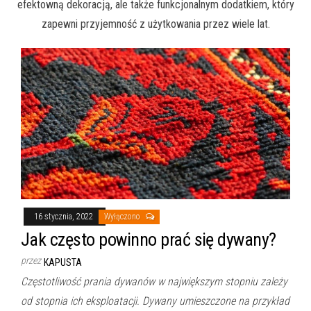
efektowną dekoracją, ale także funkcjonalnym dodatkiem, który
zapewni przyjemność z użytkowania przez wiele lat.
16 stycznia, 2022
Wyłączono
Jak często powinno prać się dywany?
przez
KAPUSTA
Częstotliwość prania dywanów w największym stopniu zależy
od stopnia ich eksploatacji. Dywany umieszczone na przykład