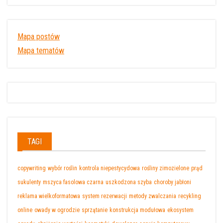
Mapa postów
Mapa tematów
TAGI
copywriting
wybór roślin
kontrola niepestycydowa
rośliny zimozielone
prąd
sukulenty
mszyca fasolowa czarna
uszkodzona szyba
choroby jabłoni
reklama wielkoformatowa
system rezerwacji
metody zwalczania
recykling
online
owady w ogrodzie
sprzątanie
konstrukcja modułowa
ekosystem