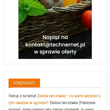
KOMENTARZE
Felicja z na temat
Zielona tarczówka – co warto wiedzieć o
tym owadzie w ogrodzie?
Zielona tarczówka (Palomena
prasina), znana również jako zielony pluskwiak, to owad