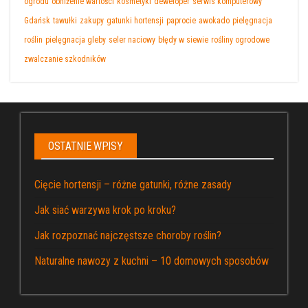
ogrodu
obniżenie wartości
kosmetyki
deweloper
serwis komputerowy
Gdańsk
tawułki
zakupy
gatunki hortensji
paprocie
awokado
pielęgnacja
roślin
pielęgnacja gleby
seler naciowy
błędy w siewie
rośliny ogrodowe
zwalczanie szkodników
OSTATNIE WPISY
Cięcie hortensji – różne gatunki, różne zasady
Jak siać warzywa krok po kroku?
Jak rozpoznać najczęstsze choroby roślin?
Naturalne nawozy z kuchni – 10 domowych sposobów