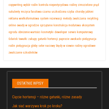
copywriting
wybór roślin
kontrola niepestycydowa
rośliny zimozielone
prąd
sukulenty
mszyca fasolowa czarna
uszkodzona szyba
choroby jabłoni
reklama wielkoformatowa
system rezerwacji
metody zwalczania
recykling
online
owady w ogrodzie
sprzątanie
konstrukcja modułowa
ekosystem
ogrodu
obniżenie wartości
kosmetyki
deweloper
serwis komputerowy
Gdańsk
tawułki
zakupy
gatunki hortensji
paprocie
awokado
pielęgnacja
roślin
pielęgnacja gleby
seler naciowy
błędy w siewie
rośliny ogrodowe
zwalczanie szkodników
OSTATNIE WPISY
Cięcie hortensji – różne gatunki, różne zasady
Jak siać warzywa krok po kroku?