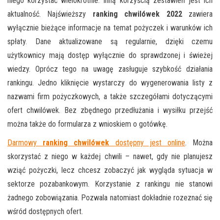
niego korzystać wielokrotnie. Inną korzyścią zestawień jest ich
aktualność. Najświeższy
ranking chwilówek 2022
zawiera
wyłącznie bieżące informacje na temat pożyczek i warunków ich
spłaty. Dane aktualizowane są regularnie, dzięki czemu
użytkownicy mają dostęp wyłącznie do sprawdzonej i świeżej
wiedzy. Oprócz tego na uwagę zasługuje szybkość działania
rankingu. Jedno kliknięcie wystarczy do wygenerowania listy z
nazwami firm pożyczkowych, a także szczegółami dotyczącymi
ofert chwilówek. Bez zbędnego przedłużania i wysiłku przejść
można także do formularza z wnioskiem o gotówkę.
Darmowy
ranking chwilówek
dostępny jest online
. Można
skorzystać z niego w każdej chwili – nawet, gdy nie planujesz
wziąć pożyczki, lecz chcesz zobaczyć jak wygląda sytuacja w
sektorze pozabankowym. Korzystanie z rankingu nie stanowi
żadnego zobowiązania. Pozwala natomiast dokładnie rozeznać się
wśród dostępnych ofert.