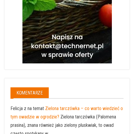
KOMENTARZE
Felicja z na temat
Zielona tarczówka – co warto wiedzieć o
tym owadzie w ogrodzie?
Zielona tarczówka (Palomena
prasina), znana również jako zielony pluskwiak, to owad
często spotykany w ...