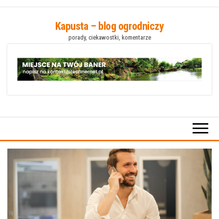
Przejdź
Kapusta – blog ogrodniczy
do
porady, ciekawostki, komentarze
treści