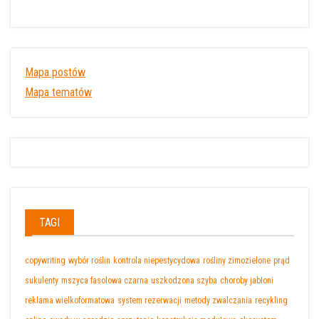
Mapa postów
Mapa tematów
TAGI
copywriting
wybór roślin
kontrola niepestycydowa
rośliny zimozielone
prąd
sukulenty
mszyca fasolowa czarna
uszkodzona szyba
choroby jabłoni
reklama wielkoformatowa
system rezerwacji
metody zwalczania
recykling