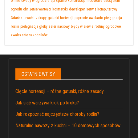
online
owady w ogrodzie
sprzątanie
konstrukcja modułowa
ekosystem
ogrodu
obniżenie wartości
kosmetyki
deweloper
serwis komputerowy
Gdańsk
tawułki
zakupy
gatunki hortensji
paprocie
awokado
pielęgnacja
roślin
pielęgnacja gleby
seler naciowy
błędy w siewie
rośliny ogrodowe
zwalczanie szkodników
OSTATNIE WPISY
Cięcie hortensji – różne gatunki, różne zasady
Jak siać warzywa krok po kroku?
Jak rozpoznać najczęstsze choroby roślin?
Naturalne nawozy z kuchni – 10 domowych sposobów