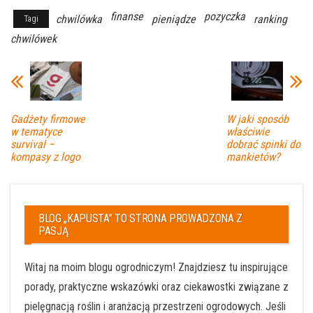
finanse
pozyczka
chwilówka
pieniądze
ranking
Tagi
chwilówek
Gadżety firmowe
W jaki sposób
w tematyce
właściwie
survival –
dobrać spinki do
kompasy z logo
mankietów?
BLOG „KAPUSTA” TO STRONA PROWADZONA Z
PASJĄ
Witaj na moim blogu ogrodniczym! Znajdziesz tu inspirujące
porady, praktyczne wskazówki oraz ciekawostki związane z
pielęgnacją roślin i aranżacją przestrzeni ogrodowych. Jeśli