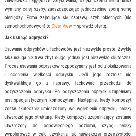
zniwelować najgłębsze zarysowania, dzięki czemu klient unika
wymiany całej szyby, zaoszczędzając jednocześnie sporą sumę
pieniędzy. Firma zajmująca się naprawą szyb okiennych (nie
samochochodowych) to
Clear View
– sprawdź ofertę.
Jak usunąć odpryski?
Usuwanie odprysków u fachowców jest niezwykle proste. Zwykle
taka usługa nie trwa zbyt długo, jednak jest niezwykle skuteczna.
Proces usuwania odprysków rozpoczynany jest od zlokalizowania
i ocenienia wielkości odprysku. Jeśli jego rozmiar nie
dyskwalifikuje go z naprawy, fachowiec przechodzi do
oczyszczenia odprysku. Po oczyszczeniu odprysk uzupełniany
jest specjalistycznym kompozytem. Następnie, kiedy kompozyt
został skutecznie umieszczony we wgłębieniu odprysku, należy
utwardzić jego strukturę. Kiedy kompozyt uzupełniający zostanie
utwardzony do odpowiedniego poziomu, szybę należy
wypolerować w celu uzyskania jak największej przejrzystości