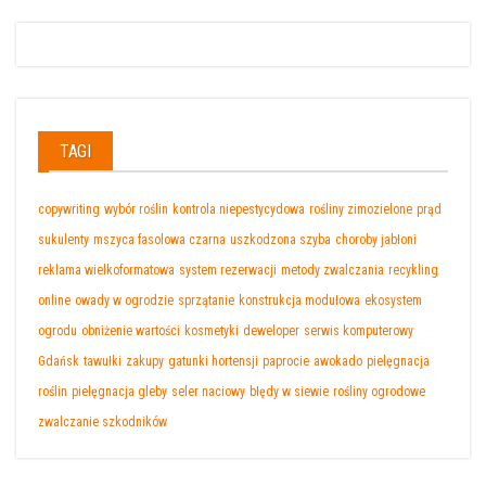
TAGI
copywriting
wybór roślin
kontrola niepestycydowa
rośliny zimozielone
prąd
sukulenty
mszyca fasolowa czarna
uszkodzona szyba
choroby jabłoni
reklama wielkoformatowa
system rezerwacji
metody zwalczania
recykling
online
owady w ogrodzie
sprzątanie
konstrukcja modułowa
ekosystem
ogrodu
obniżenie wartości
kosmetyki
deweloper
serwis komputerowy
Gdańsk
tawułki
zakupy
gatunki hortensji
paprocie
awokado
pielęgnacja
roślin
pielęgnacja gleby
seler naciowy
błędy w siewie
rośliny ogrodowe
zwalczanie szkodników