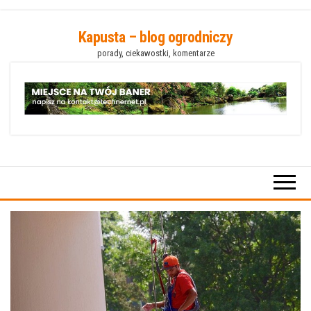
Przejdź
Kapusta – blog ogrodniczy
do
porady, ciekawostki, komentarze
treści