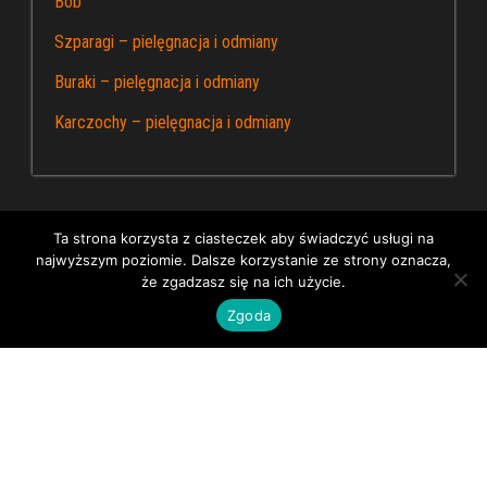
Bób
Szparagi – pielęgnacja i odmiany
Buraki – pielęgnacja i odmiany
Karczochy – pielęgnacja i odmiany
Ta strona korzysta z ciasteczek aby świadczyć usługi na
najwyższym poziomie. Dalsze korzystanie ze strony oznacza,
Dumnie wspierane przez WordPress
|
Kapusta – blog
że zgadzasz się na ich użycie.
ogrodniczy
Zgoda