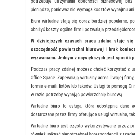
potrzebuje utrzymania obecności biznesowej bez 
pieniądze, ponieważ nie wymaga kosztów wynajmu ani 
Biura wirtualne stają się coraz bardziej popularne, p
obniżyć koszty ogólne firm i pozwalają przedsiębiorc
W dzisiejszych czasach praca zdalna staje się
oszczędność powierzchni biurowej i brak koniecz
wyzwaniami. Jednym z największych jest sposób 
Podczas pracy zdalnej możesz chcieć korzystać z usług
Office Space. Zapewniają wirtualny adres Twojej firm
formie e-maili, listów lub faksów. Usługi te pomogą Ci 
w razie potrzeby wynająć powierzchnię biurową.
Wirtualne biuro to usługa, która udostępnia dane 
dostarczane przez firmy oferujące usługi wirtualne, takie
Wirtualne biuro jest często wykorzystywane przez prz
również uniknąć niepotrzebnej korespondencji z rząde