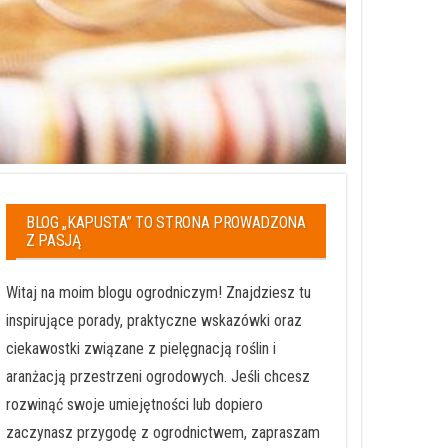
BLOG „KAPUSTA” TO STRONA PROWADZONA
Z PASJĄ
Witaj na moim blogu ogrodniczym! Znajdziesz tu
inspirujące porady, praktyczne wskazówki oraz
ciekawostki związane z pielęgnacją roślin i
aranżacją przestrzeni ogrodowych. Jeśli chcesz
rozwinąć swoje umiejętności lub dopiero
zaczynasz przygodę z ogrodnictwem, zapraszam