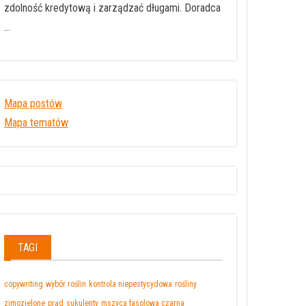
zdolność kredytową i zarządzać długami. Doradca
…
Mapa postów
Mapa tematów
TAGI
copywriting
wybór roślin
kontrola niepestycydowa
rośliny
zimozielone
prąd
sukulenty
mszyca fasolowa czarna