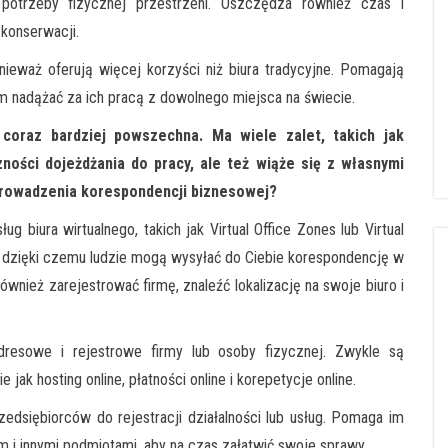
potrzeby fizycznej przestrzeni. Oszczędza również czas i
konserwacji.
onieważ oferują więcej korzyści niż biura tradycyjne. Pomagają
om nadążać za ich pracą z dowolnego miejsca na świecie.
 coraz bardziej powszechna. Ma wiele zalet, takich jak
ności dojeżdżania do pracy, ale też wiąże się z własnymi
prowadzenia korespondencji biznesowej?
 biura wirtualnego, takich jak Virtual Office Zones lub Virtual
y, dzięki czemu ludzie mogą wysyłać do Ciebie korespondencję w
również zarejestrować firmę, znaleźć lokalizację na swoje biuro i
adresowe i rejestrowe firmy lub osoby fizycznej. Zwykle są
 jak hosting online, płatności online i korepetycje online.
edsiębiorców do rejestracji działalności lub usług. Pomaga im
m i innymi podmiotami, aby na czas załatwić swoje sprawy.