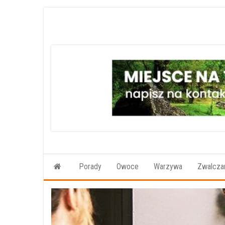
Przejdź
do
treści
Porady
Owoce
Warzywa
Zwalczan