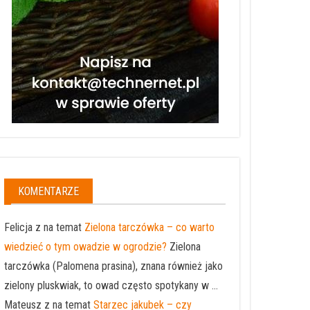
KOMENTARZE
Felicja z na temat
Zielona tarczówka – co warto
wiedzieć o tym owadzie w ogrodzie?
Zielona
tarczówka (Palomena prasina), znana również jako
zielony pluskwiak, to owad często spotykany w ...
Mateusz z na temat
Starzec jakubek – czy