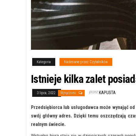
Kategoria
Nadesłane przez Czytelników
Istnieje kilka zalet posia
przez
KAPUSTA
3 lipca, 2022
Wyłączono
Przedsiębiorca lub usługodawca może wynająć od f
swój główny adres. Dzięki temu oszczędzają czas
realnym świecie.
Wirtualne biura stają się w dzisiejszych czasach popu