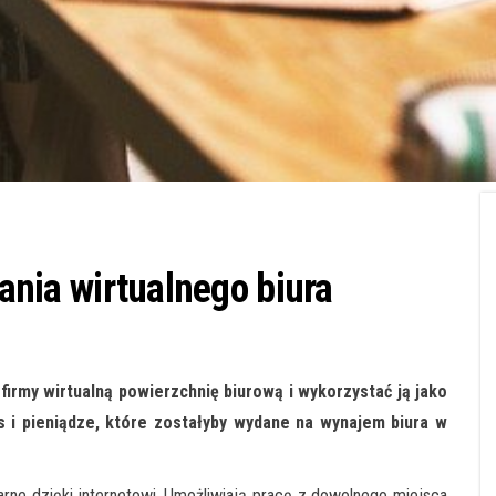
dania wirtualnego biura
irmy wirtualną powierzchnię biurową i wykorzystać ją jako
 i pieniądze, które zostałyby wydane na wynajem biura w
larne dzięki internetowi. Umożliwiają pracę z dowolnego miejsca